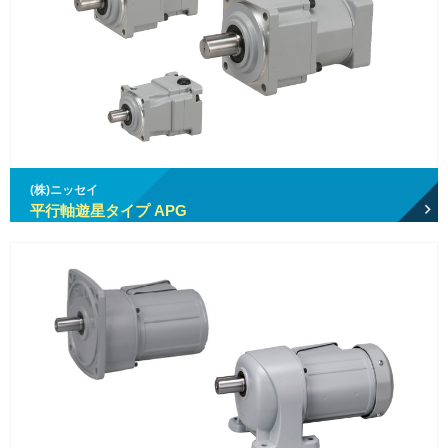
(株)ニッセイ
平行軸遊星タイプ APG