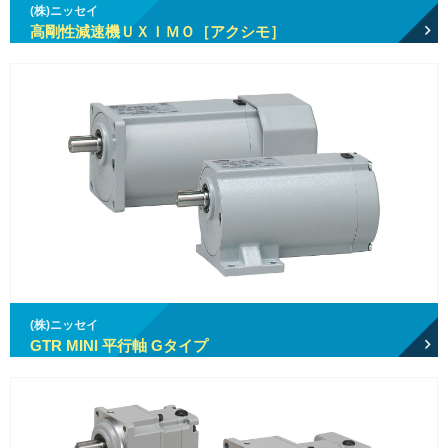
(株)ニッセイ
高剛性減速機ＵＸＩＭＯ［アクシモ］
(株)ニッセイ
GTR MINI 平行軸 Gタイプ