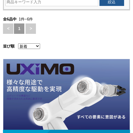
全6品中
1件−6件
<
1
>
並び順