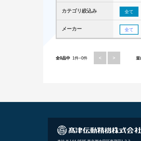
カテゴリ絞込み
全て
メーカー
全て
<
>
全0品中
1件−0件
並