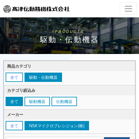
PRODUCTS
駆動・伝動機器
商品カテゴリ
全て
駆動・伝動機器
カテゴリ絞込み
全て
駆動機器
伝動機器
メーカー
全て
NSKマイクロプレシジョン(株)