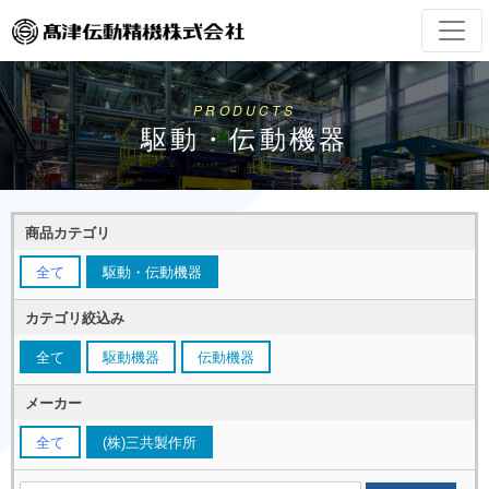
PRODUCTS
駆動・伝動機器
商品カテゴリ
全て
駆動・伝動機器
カテゴリ絞込み
全て
駆動機器
伝動機器
メーカー
全て
(株)三共製作所