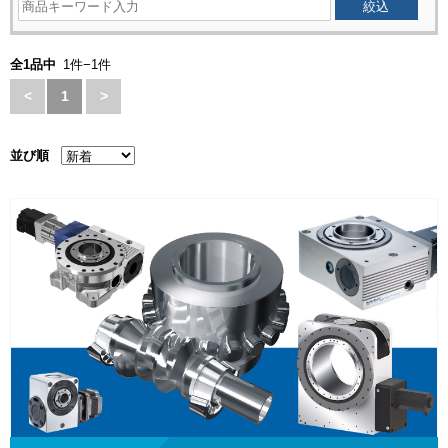
全1品中
1件−1件
<
1
>
並び順