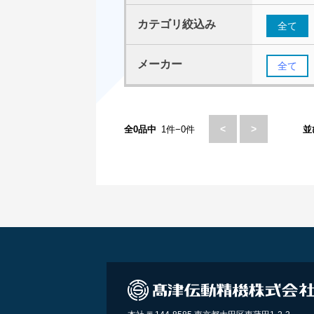
カテゴリ絞込み
全て
メーカー
全て
<
>
全0品中
1件−0件
並