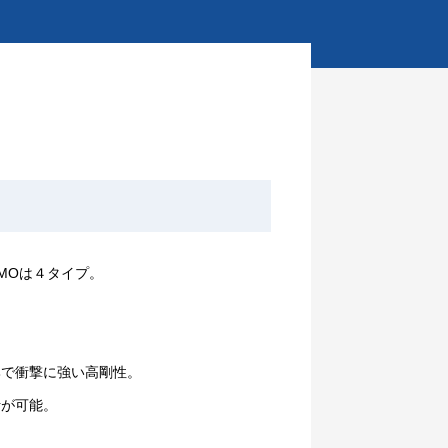
MOは４タイプ。
衝撃に強い高剛性。
が可能。