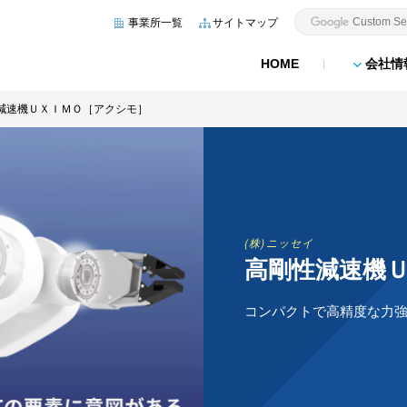
事業所一覧
サイトマップ
HOME
会社情
減速機ＵＸＩＭＯ［アクシモ］
(株)ニッセイ
高剛性減速機
コンパクトで高精度な力