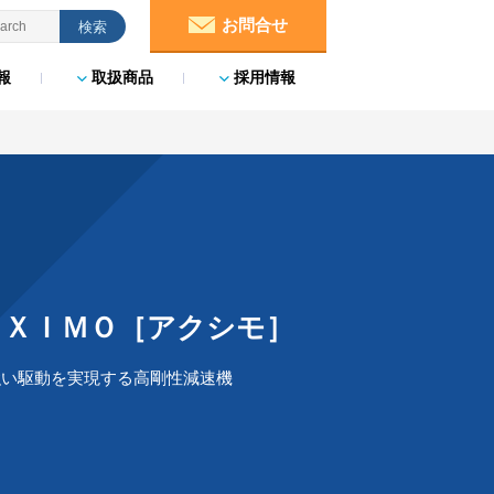
お問合せ
報
取扱商品
採用情報
ＵＸＩＭＯ［アクシモ］
強い駆動を実現する高剛性減速機