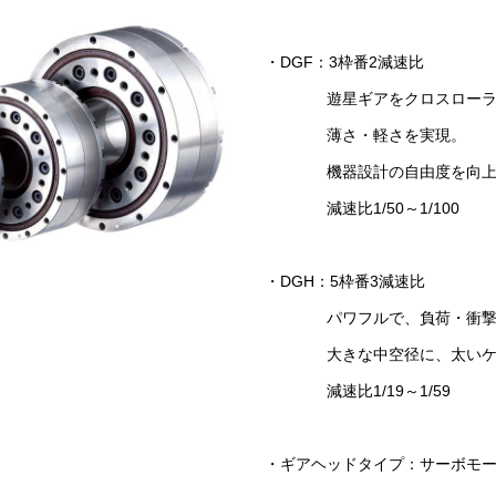
・DGF：3枠番2減速比
遊星ギアをクロスローラベ
薄さ・軽さを実現。
機器設計の自由度を向上
減速比1/50～1/100
・DGH：5枠番3減速比
パワフルで、負荷・衝撃に
大きな中空径に、太いケー
減速比1/19～1/59
・ギアヘッドタイプ：サーボモ