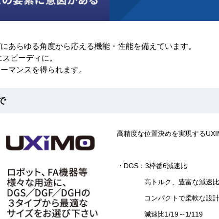
ズにあらゆる角度から応える機能・性能を備えています。
にスピーディに。
ォーマンスを得られます。
で
高精度な位置決めを実現するUXI
・DGS：3枠番6減速比
高トルク、豊富な減速比で
コンパクトで柔軟な設計
減速比1/19～1/119