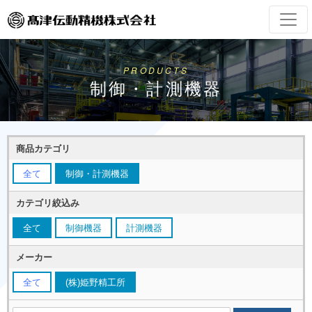
PRODUCTS
制御・計測機器
商品カテゴリ
全て
制御・計測機器
カテゴリ絞込み
全て
制御機器
計測機器
メーカー
全て
(株)姫野精工所