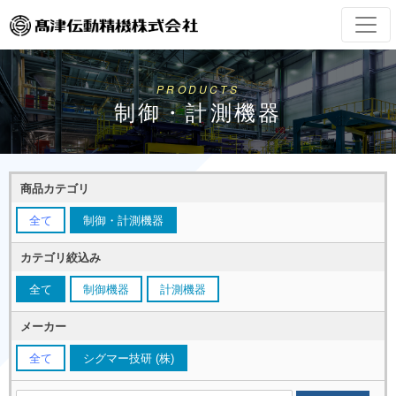
PRODUCTS
制御・計測機器
商品カテゴリ
全て
制御・計測機器
カテゴリ絞込み
全て
制御機器
計測機器
メーカー
全て
シグマー技研 (株)