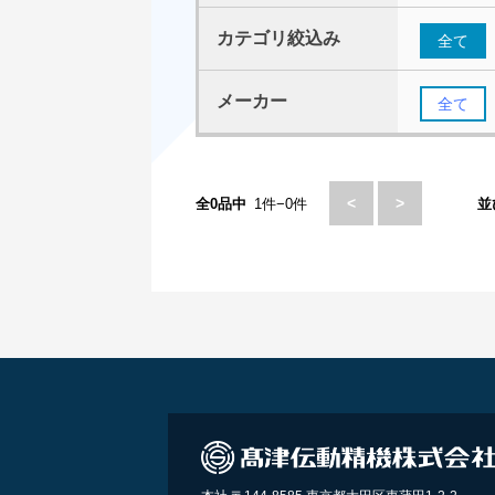
カテゴリ絞込み
全て
メーカー
全て
<
>
全0品中
1件−0件
並