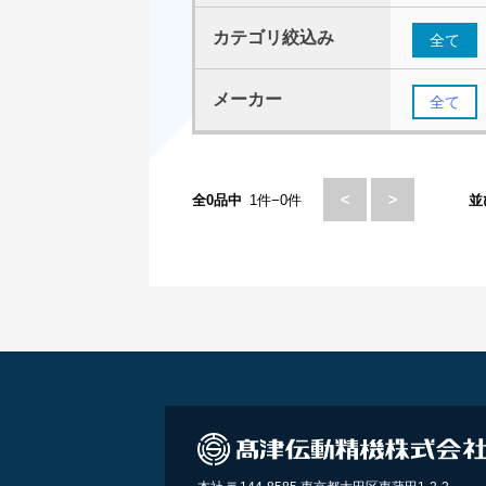
カテゴリ絞込み
全て
メーカー
全て
<
>
全0品中
1件−0件
並