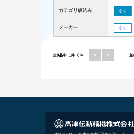
カテゴリ絞込み
全て
メーカー
全て
<
>
全0品中
1件−0件
並