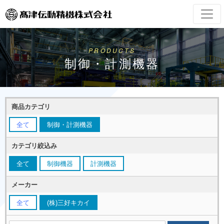
PRODUCTS
制御・計測機器
商品カテゴリ
全て
制御・計測機器
カテゴリ絞込み
全て
制御機器
計測機器
メーカー
全て
(株)三好キカイ