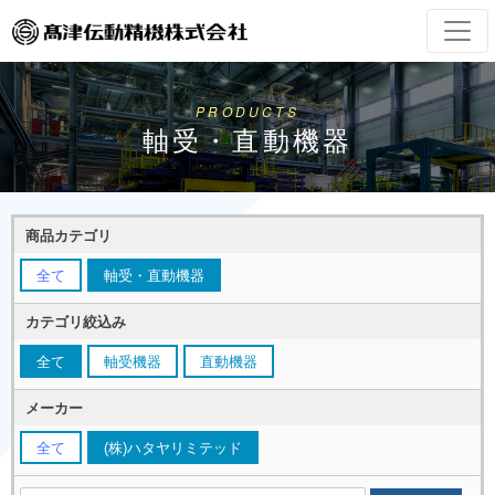
PRODUCTS
軸受・直動機器
商品カテゴリ
全て
軸受・直動機器
カテゴリ絞込み
全て
軸受機器
直動機器
メーカー
全て
(株)ハタヤリミテッド