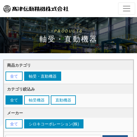
PRODUCTS
軸受・直動機器
商品カテゴリ
全て
軸受・直動機器
カテゴリ絞込み
全て
軸受機器
直動機器
メーカー
全て
シロキコーポレーション(株)