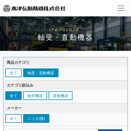
PRODUCTS
軸受・直動機器
商品カテゴリ
全て
軸受・直動機器
カテゴリ絞込み
全て
軸受機器
直動機器
メーカー
全て
ニッタ(株)