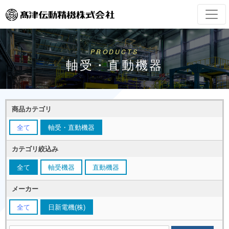
PRODUCTS
軸受・直動機器
商品カテゴリ
全て
軸受・直動機器
カテゴリ絞込み
全て
軸受機器
直動機器
メーカー
全て
日新電機(株)