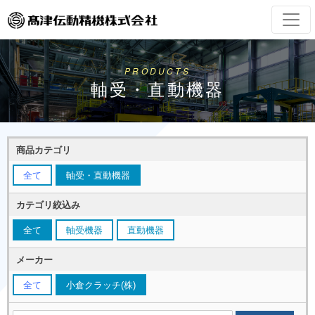
PRODUCTS
軸受・直動機器
商品カテゴリ
全て
軸受・直動機器
カテゴリ絞込み
全て
軸受機器
直動機器
メーカー
全て
小倉クラッチ(株)