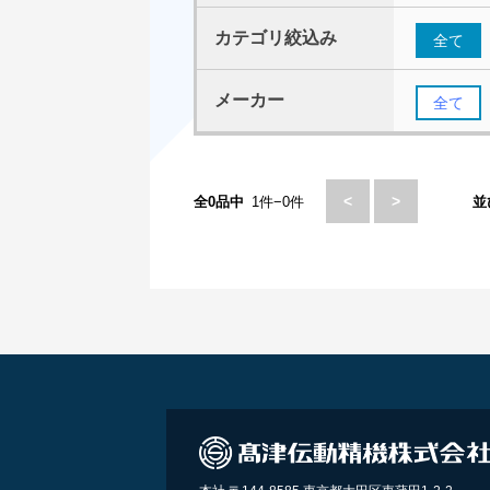
カテゴリ絞込み
全て
メーカー
全て
<
>
全0品中
1件−0件
並