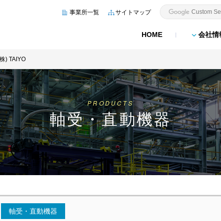
事業所一覧
サイトマップ
HOME
会社情
(株) TAIYO
PRODUCTS
軸受・直動機器
軸受・直動機器