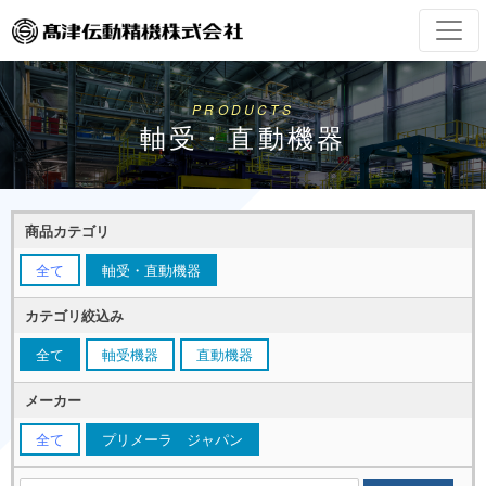
PRODUCTS
軸受・直動機器
商品カテゴリ
全て
軸受・直動機器
カテゴリ絞込み
全て
軸受機器
直動機器
メーカー
全て
プリメーラ ジャパン