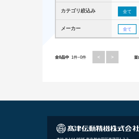
カテゴリ絞込み
全て
メーカー
全て
<
>
全0品中
1件−0件
並