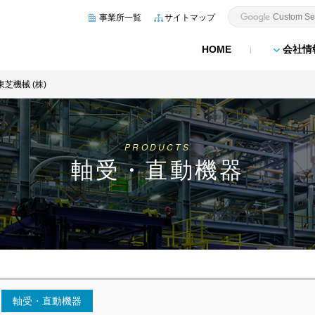
事業所一覧
サイトマップ
HOME
会社情
東芝機械 (株)
PRODUCTS
軸受・直動機器
軸受・直動機器