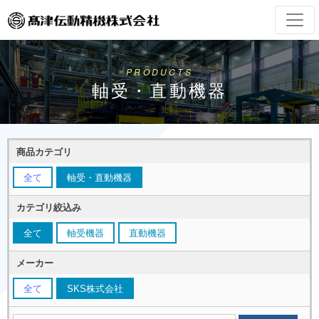
PRODUCTS
軸受・直動機器
商品カテゴリ
全て
軸受・直動機器
カテゴリ絞込み
全て
軸受機器
直動機器
メーカー
全て
SKS株式会社