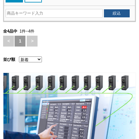
全4品中
1件−4件
<
1
>
並び順