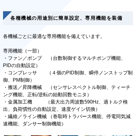
各種機械の用途別に簡単設定、専用機能を装備
各機械ごとに最適な専用機能を備えています。
専用機能（一部）
・ファン／ポンプ （台数制御するマルチポンプ機能、
PIDの自動設定）
・コンプレッサ （４個のPID制御、瞬停ノンストップ制
御、PM制御）
・搬送／昇降機械 （センサレスベクトル制御、ティーチ
ング機能、正転/逆転の始動回数モニタ）
・金属加工機 （最大出力周波数590Hz、過トルク検
出、負荷慣性の自動設定、速度ゲイン切換）
・繊維／ライン機械 （巻取時トラバース機能、停電同気減
速機能、ダンサー制御機能）