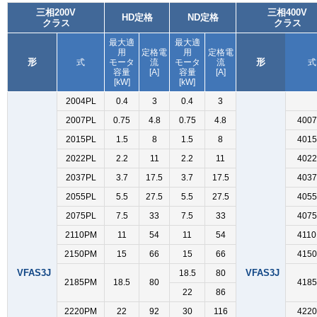
三相200V
三相400V
HD定格
ND定格
クラス
クラス
最大適
最大適
用
定格電
用
定格電
形
形
式
モータ
流
モータ
流
式
容量
[A]
容量
[A]
[kW]
[kW]
2004PL
0.4
3
0.4
3
2007PL
0.75
4.8
0.75
4.8
400
2015PL
1.5
8
1.5
8
401
2022PL
2.2
11
2.2
11
402
2037PL
3.7
17.5
3.7
17.5
403
2055PL
5.5
27.5
5.5
27.5
405
2075PL
7.5
33
7.5
33
407
2110PM
11
54
11
54
4110
2150PM
15
66
15
66
415
VFAS3J
VFAS3J
18.5
80
2185PM
18.5
80
418
22
86
2220PM
22
92
30
116
422