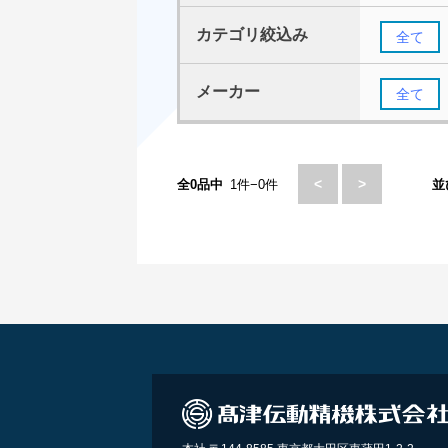
カテゴリ絞込み
全て
メーカー
全て
<
>
全0品中
1件−0件
並