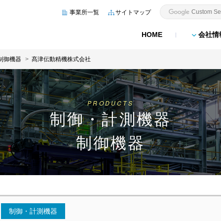
事業所一覧
サイトマップ
HOME
会社情
制御機器
髙津伝動精機株式会社
PRODUCTS
制御・計測機器
制御機器
制御・計測機器