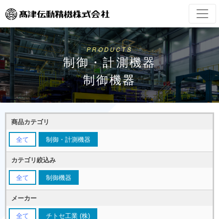
PRODUCTS
制御・計測機器
制御機器
商品カテゴリ
全て
制御・計測機器
カテゴリ絞込み
全て
制御機器
メーカー
全て
チトセ工業 (株)