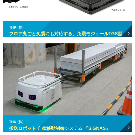
THK (株)
フロア丸ごと免震にも対応する、免震モジュールTGS型
THK (株)
搬送ロボット 自律移動制御システム 『SIGNAS』