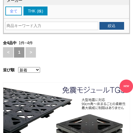
メーカー
全て
THK (株)
全4品中
1件−4件
<
1
>
並び順
NEW