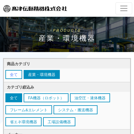
PRODUCTS
産業・環境機器
商品カテゴリ
全て
産業・環境機器
カテゴリ絞込み
全て
FA機器（ロボット）
油空圧・液体機器
フレーム&エレメント
システム・搬送機器
省エネ環境機器
工場設備機器