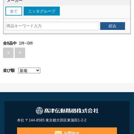
メーカー
全て
ニッタグループ
全0品中
1件−0件
<
>
並び順
本社 〒144-8585 東京都大田区東蒲田1-2-2
お問合せ