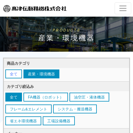
PRODUCTS
産業・環境機器
商品カテゴリ
全て
産業・環境機器
カテゴリ絞込み
全て
FA機器（ロボット）
油空圧・液体機器
フレーム&エレメント
システム・搬送機器
省エネ環境機器
工場設備機器