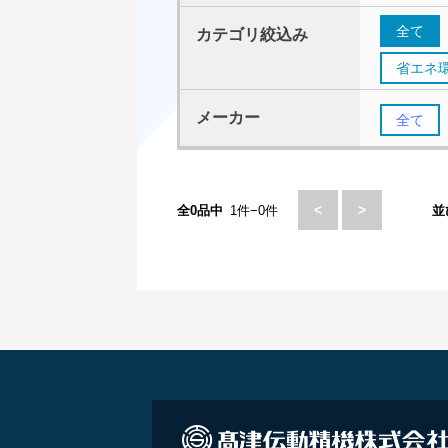
全て
カテゴリ絞込み
省エネ
メーカー
全て
<
>
全0品中
1件−0件
並