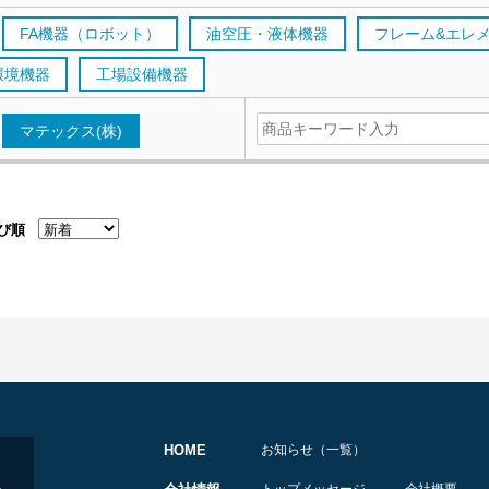
FA機器（ロボット）
油空圧・液体機器
フレーム&エレ
環境機器
工場設備機器
マテックス(株)
び順
HOME
お知らせ（一覧）