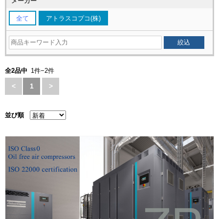
メーカー
全て
アトラスコプコ(株)
全2品中
1件−2件
<
1
>
並び順