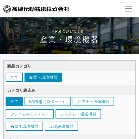
PRODUCTS
産業・環境機器
商品カテゴリ
全て
産業・環境機器
カテゴリ絞込み
全て
FA機器（ロボット）
油空圧・液体機器
フレーム&エレメント
システム・搬送機器
省エネ環境機器
工場設備機器