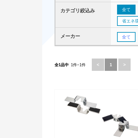
全て
カテゴリ絞込み
省エネ
メーカー
全て
<
1
>
全1品中
1件−1件