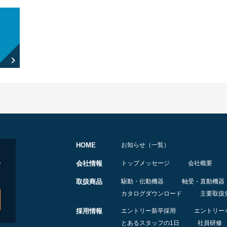
HOME
お知らせ（一覧）
会社情報
トップメッセージ
会社概要
取扱商品
駆動・伝動機器
軸受・直動機器
カタログダウンロード
主要取扱
採用情報
エントリー新卒採用
エントリー
とあるスタッフの1日
社員研修