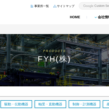
事業所一覧
サイトマップ
HOME
会社情
PRODUCTS
FYH(株)
駆動・伝動機器
軸受・直動機器
制御・計測機器