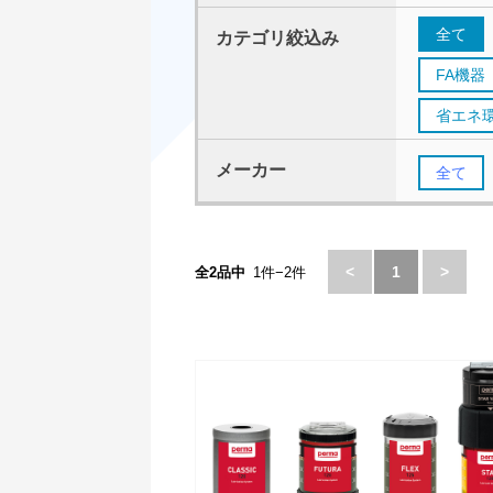
全て
カテゴリ絞込み
FA機器
省エネ
メーカー
全て
<
1
>
全2品中
1件−2件