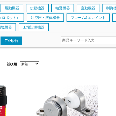
駆動機器
伝動機器
軸受機器
直動機器
制御
（ロボット）
油空圧・液体機器
フレーム&エレメント
環境機器
工場設備機器
FYH(株)
並び順