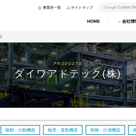
事業所一覧
サイトマップ
HOME
会社情
)
PRODUCTS
ダイワアドテック(株)
駆動・伝動機器
軸受・直動機器
制御・計測機器