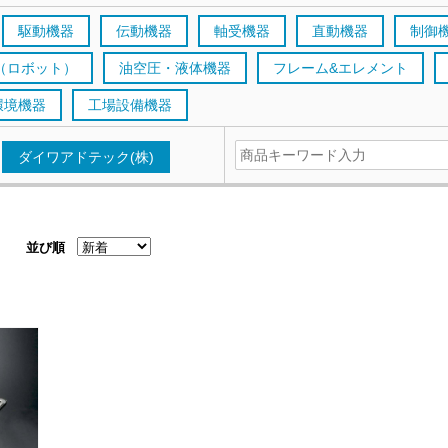
駆動機器
伝動機器
軸受機器
直動機器
制御
（ロボット）
油空圧・液体機器
フレーム&エレメント
環境機器
工場設備機器
ダイワアドテック(株)
並び順