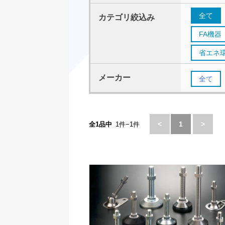
全て
カテゴリ絞込み
FA機器
省エネ
メーカー
全て
<
1
>
全1品中
1件−1件