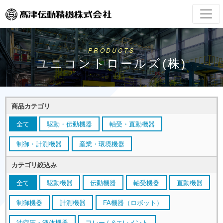
PRODUCTS
ユニコントロールズ(株)
商品カテゴリ
全て
駆動・伝動機器
軸受・直動機器
制御・計測機器
産業・環境機器
カテゴリ絞込み
全て
駆動機器
伝動機器
軸受機器
直動機器
制御機器
計測機器
FA機器（ロボット）
油空圧・液体機器
フレーム&エレメント