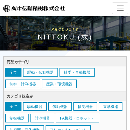
PRODUCTS
NITTOKU (株)
商品カテゴリ
全て
駆動・伝動機器
軸受・直動機器
制御・計測機器
産業・環境機器
カテゴリ絞込み
全て
駆動機器
伝動機器
軸受機器
直動機器
制御機器
計測機器
FA機器（ロボット）
油空圧・液体機器
フレーム&エレメント