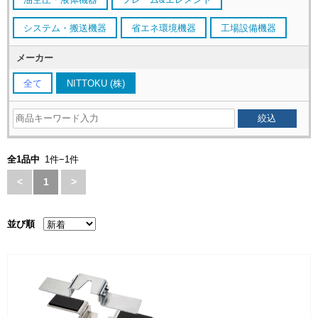
システム・搬送機器
省エネ環境機器
工場設備機器
メーカー
全て
NITTOKU (株)
全1品中
1件−1件
<
1
>
並び順