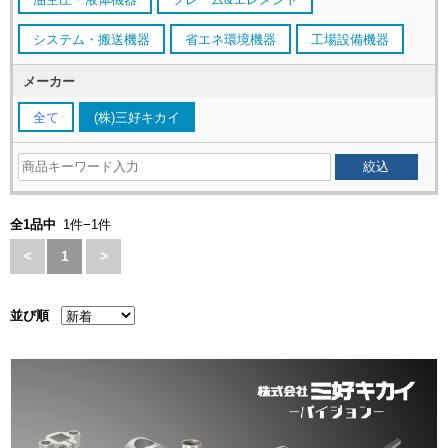
システム・搬送機器
省エネ環境機器
工場設備機器
メーカー
全て
(株)三好キカイ
全1品中
1件−1件
<
1
>
並び順