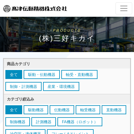
PRODUCTS
(株)三好キカイ
商品カテゴリ
全て
駆動・伝動機器
軸受・直動機器
制御・計測機器
産業・環境機器
カテゴリ絞込み
全て
駆動機器
伝動機器
軸受機器
直動機器
制御機器
計測機器
FA機器（ロボット）
油空圧・液体機器
フレーム&エレメント