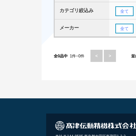
カテゴリ絞込み
全て
メーカー
全て
<
>
全0品中
1件−0件
並