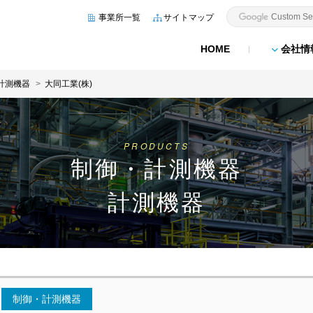
事業所一覧
サイトマップ
HOME
会社情
計測機器
大同工業(株)
PRODUCTS
制御・計測機器
計測機器
制御・計測機器