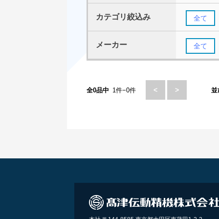
カテゴリ絞込み
全て
メーカー
全て
<
>
全0品中
1件−0件
並