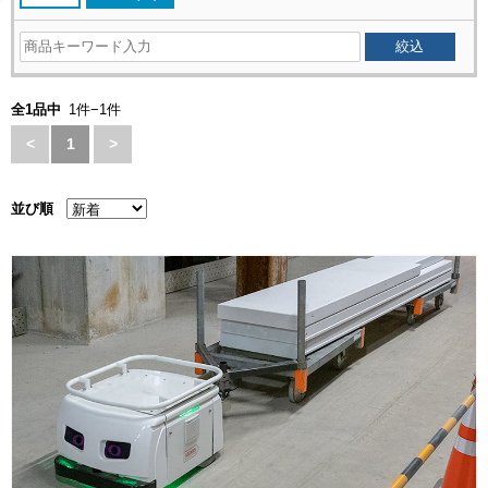
全1品中
1件−1件
<
1
>
並び順