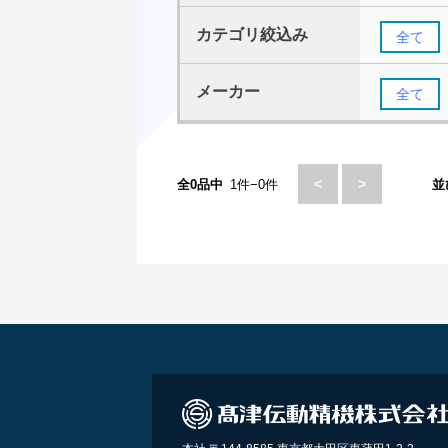
カテゴリ絞込み
全て
メーカー
全て
<
>
全0品中
1件−0件
並