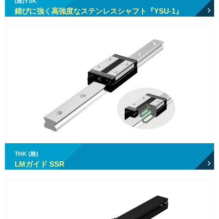
(株)YSK
錆びに強く高強度なステンレスシャフト『YSU-1』
THK (株)
LMガイド SSR