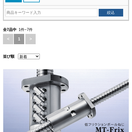
全7品中
1件−7件
<
1
>
並び順