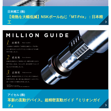
日本精工 (株)
【発熱を大幅低減】NSKボールねじ「MT-Frix」：日本精
工
アイセル (株)
革新の直動デバイス。超精密直動ガイド『ミリオンガイ
ド』