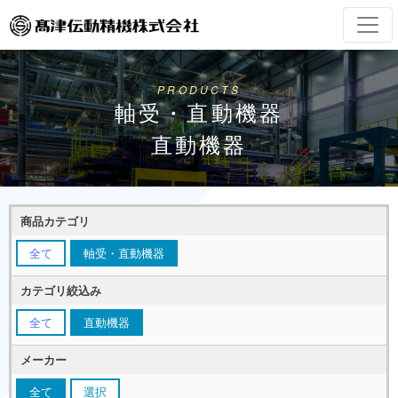
PRODUCTS
軸受・直動機器
直動機器
商品カテゴリ
全て
軸受・直動機器
カテゴリ絞込み
全て
直動機器
メーカー
全て
選択