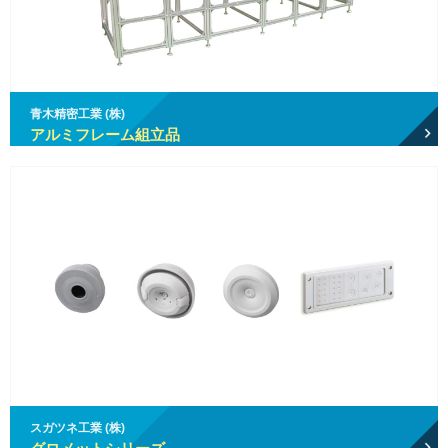
青木精密工業 (株)
アルミフレーム組立品
スガツネ工業 (株)