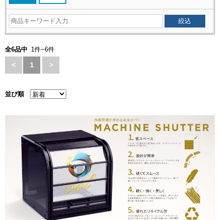
全6品中
1件−6件
<
1
>
並び順