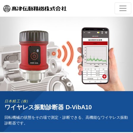
日本精工 (株)
ワイヤレス振動診断器 D-VibA10
回転機械の状態をその場で測定・診断できる、高機能なワイヤレス振動
診断器です。