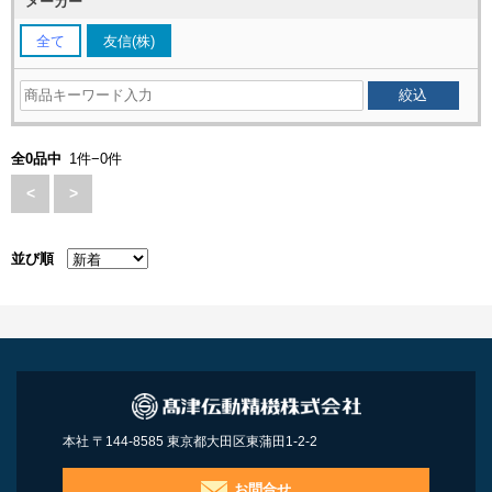
メーカー
全て
友信(株)
全0品中
1件−0件
<
>
並び順
本社 〒144-8585 東京都大田区東蒲田1-2-2
お問合せ