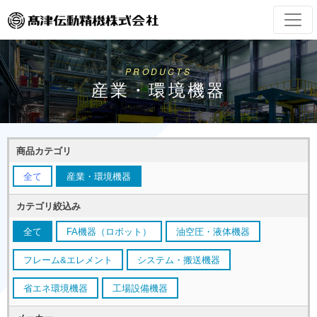
PRODUCTS
産業・環境機器
商品カテゴリ
全て
産業・環境機器
カテゴリ絞込み
全て
FA機器（ロボット）
油空圧・液体機器
フレーム&エレメント
システム・搬送機器
省エネ環境機器
工場設備機器