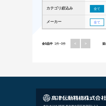
カテゴリ絞込み
全て
メーカー
全て
<
>
全0品中
1件−0件
並