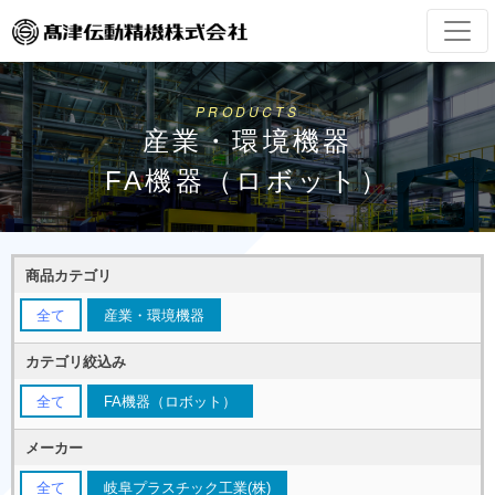
PRODUCTS
産業・環境機器
FA機器（ロボット）
商品カテゴリ
全て
産業・環境機器
カテゴリ絞込み
全て
FA機器（ロボット）
メーカー
全て
岐阜プラスチック工業(株)