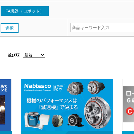
FA機器（ロボット）
選択
並び順