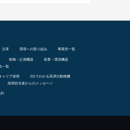
沿革
環境への取り組み
事業所一覧
制御・計測機器
産業・環境機器
先一覧
キャリア採用
3分でわかる髙津伝動精機
採用担当者からのメッセージ
規約