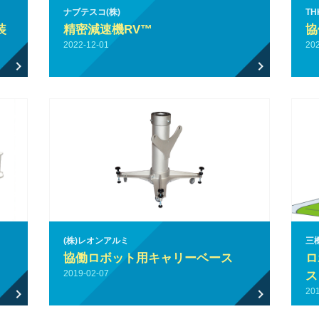
ナブテスコ(株)
T
装
精密減速機RV™
協
2022-12-01
20
(株)レオンアルミ
三機
協働ロボット用キャリーベース
ロ
2019-02-07
ス
20