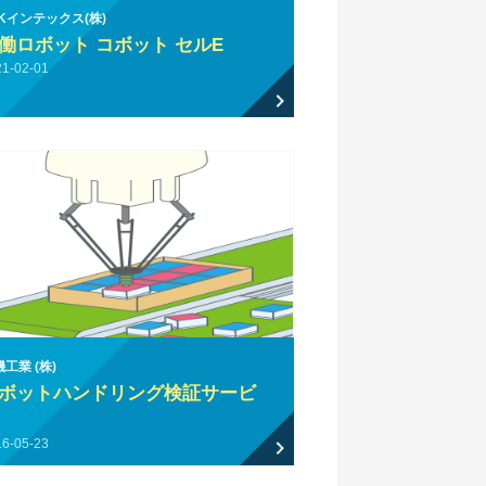
HKインテックス(株)
働ロボット コボット セルE
21-02-01
工業 (株)
ボットハンドリング検証サービ
16-05-23