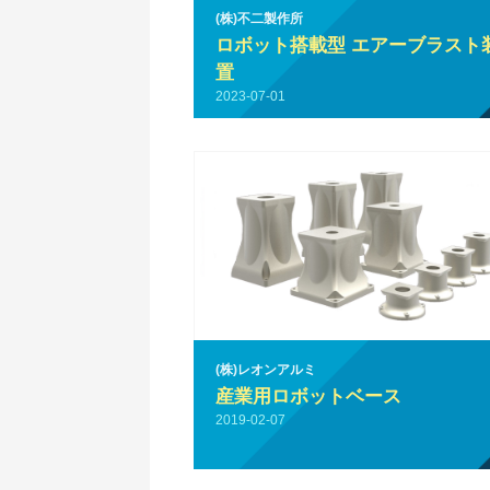
(株)不二製作所
ロボット搭載型 エアーブラスト
置
2023-07-01
(株)レオンアルミ
産業用ロボットベース
2019-02-07