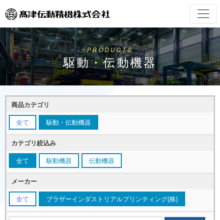
PRODUCTS
駆動・伝動機器
商品カテゴリ
全て
駆動・伝動機器
カテゴリ絞込み
全て
駆動機器
伝動機器
メーカー
全て
ブラザーインダストリアルプリンティング(株)