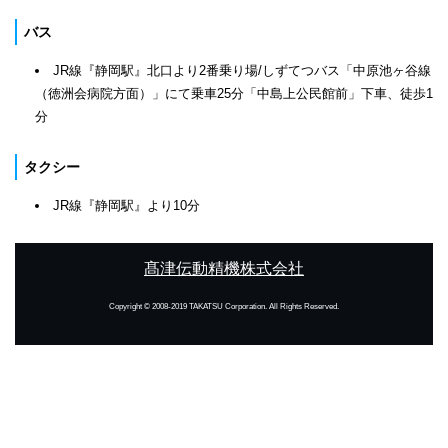
バス
JR線『静岡駅』北口より2番乗り場/しずてつバス「中原池ヶ谷線
（徳洲会病院方面）」にて乗車25分「中島上公民館前」下車、徒歩1
分
タクシー
JR線『静岡駅』より10分
髙津伝動精機株式会社
Copyright © 2008-2019 TAKATSU Corporation. All Rights Reserved.